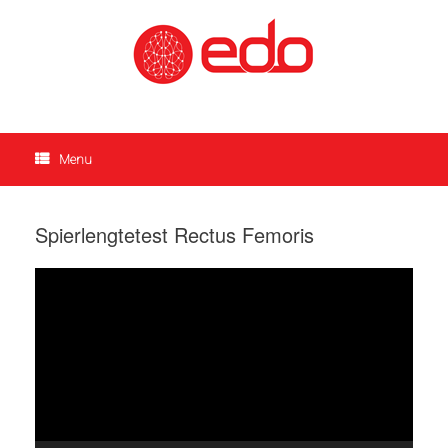
Ga
naar
de
inhoud
Menu
Spierlengtetest Rectus Femoris
Videospeler