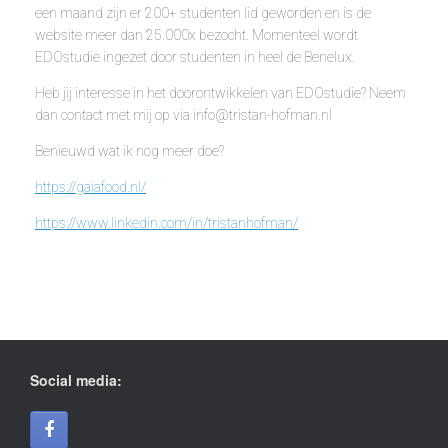
een maand zijn er 200+ studenten lid geworden en is de
website meer dan 25.000x bezocht. Momenteel wordt
EDOstudie ingezet door studenten in heel de Benelux.
Heb jij interesse in het doorontwikkelen van EDOstudie? Neem
dan contact met mij op via info@tristan-hofman.nl
Benieuwd wat ik nog meer doe?
https://gaiafood.nl/
https://www.linkedin.com/in/tristanhofman/
Social media: