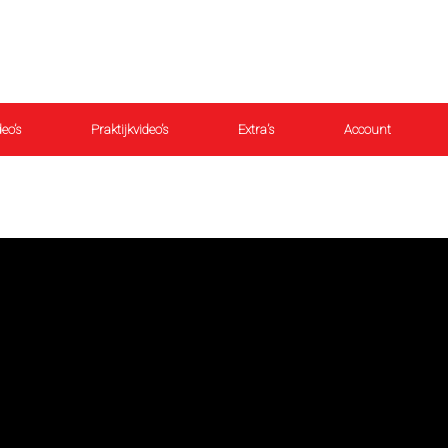
eo’s
Praktijkvideo’s
Extra’s
Account