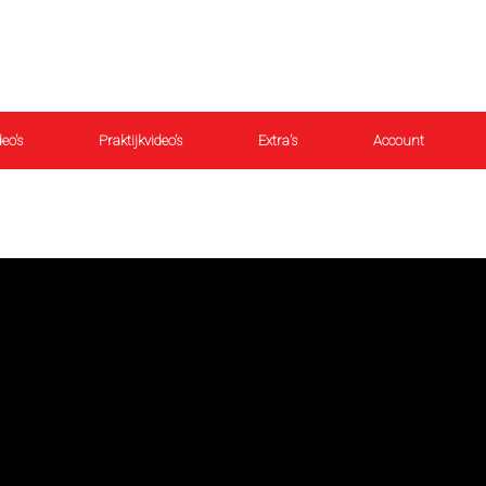
eo’s
Praktijkvideo’s
Extra’s
Account